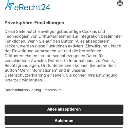
Wir benötigen Ihre Zustimmung, um den
reCaptcha v3-Service zu laden!
Wir verwenden
reCAPTCHA, um Ihre eingegebenen Informationen zu
überprüfen. Dieser Service kann Daten zu Ihren
Aktivitäten sammeln. Bitte
lesen Sie die Details durch
und
stimmen Sie der Nutzung des Service zu
, um
fortzufahren.
Zum Newsletter anmelden
Impressum
|
Datenschutz
|
Login für Teilnehmer/in
® 2024-2026 Ausbildungsinstitut für FOI GbR