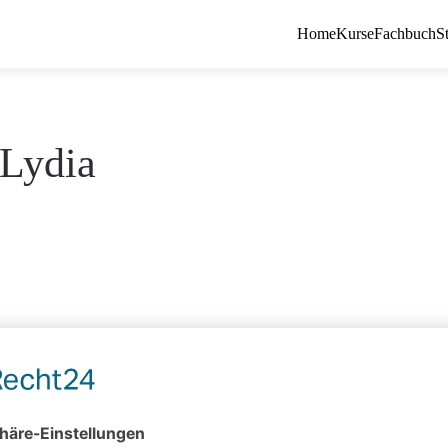
Home
Kurse
Fachbuch
S
 Lydia
en