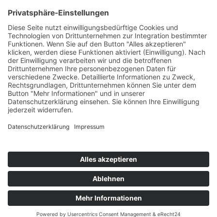
Wir benötigen Ihre Zustimmung, um den
reCaptcha v3-Service zu laden!
Wir verwenden
reCAPTCHA, um Ihre eingegebenen Informationen zu
überprüfen. Dieser Service kann Daten zu Ihren
Aktivitäten sammeln. Bitte
lesen Sie die Details durch
und
stimmen Sie der Nutzung des Service zu
, um
fortzufahren.
Zum Newsletter anmelden
Impressum
|
Datenschutz
|
Login für Teilnehmer/in
® 2024-2026 Ausbildungsinstitut für FOI GbR
Jetzt Kurs buchen