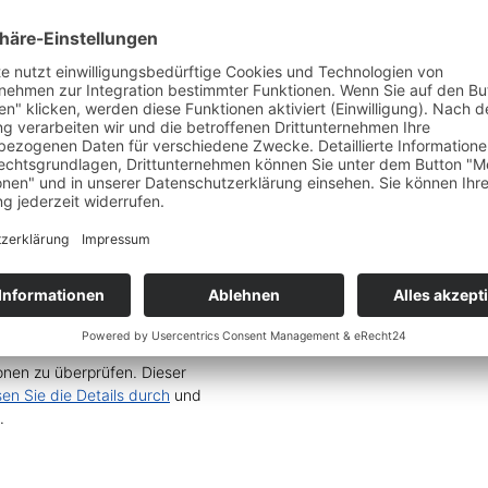
en
 und Integration“ geschenkt
ungsketten inkl. Schemata und
Service zu laden!
Wir
nen zu überprüfen. Dieser
sen Sie die Details durch
und
.