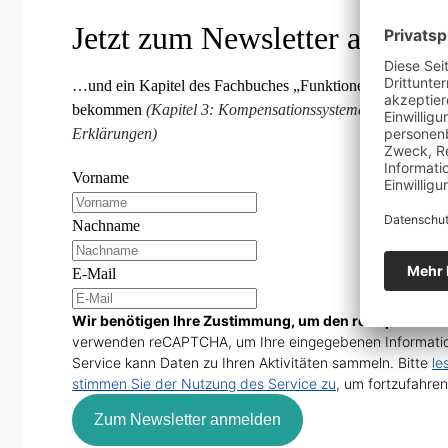
Jetzt zum Newsletter anmeld
…und ein Kapitel des Fachbuches „Funktionelle Orthonmie
bekommen
(Kapitel 3: Kompensationssysteme und Blockier
Erklärungen)
Vorname
Nachname
E-Mail
Wir benötigen Ihre Zustimmung, um den reCaptcha v3-
verwenden reCAPTCHA, um Ihre eingegebenen Informatio
Service kann Daten zu Ihren Aktivitäten sammeln. Bitte
le
stimmen Sie der Nutzung des Service zu
, um fortzufahren
Zum Newsletter anmelden