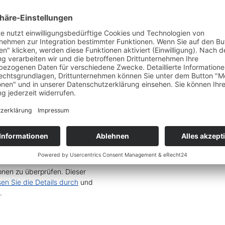
en
 und Integration“ geschenkt
ungsketten inkl. Schemata und
Service zu laden!
Wir
nen zu überprüfen. Dieser
sen Sie die Details durch
und
.