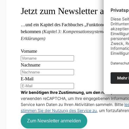
Jetzt zum Newsletter anmeld
…und ein Kapitel des Fachbuches „Funktionelle Orthonmie
bekommen
(Kapitel 3: Kompensationssysteme und Blockier
Erklärungen)
Vorname
Nachname
E-Mail
Wir benötigen Ihre Zustimmung, um den reCaptcha v3-
verwenden reCAPTCHA, um Ihre eingegebenen Informatio
Service kann Daten zu Ihren Aktivitäten sammeln. Bitte
le
stimmen Sie der Nutzung des Service zu
, um fortzufahren
Zum Newsletter anmelden