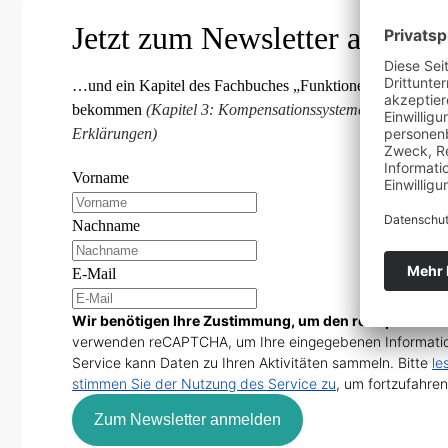
Jetzt zum Newsletter anmeld
…und ein Kapitel des Fachbuches „Funktionelle Orthonmie
bekommen
(Kapitel 3: Kompensationssysteme und Blockier
Erklärungen)
Vorname
Nachname
E-Mail
Wir benötigen Ihre Zustimmung, um den reCaptcha v3-
verwenden reCAPTCHA, um Ihre eingegebenen Informatio
Service kann Daten zu Ihren Aktivitäten sammeln. Bitte
le
stimmen Sie der Nutzung des Service zu
, um fortzufahren
Zum Newsletter anmelden