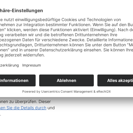
en
 und Integration“ geschenkt
ungsketten inkl. Schemata und
Service zu laden!
Wir
nen zu überprüfen. Dieser
sen Sie die Details durch
und
.