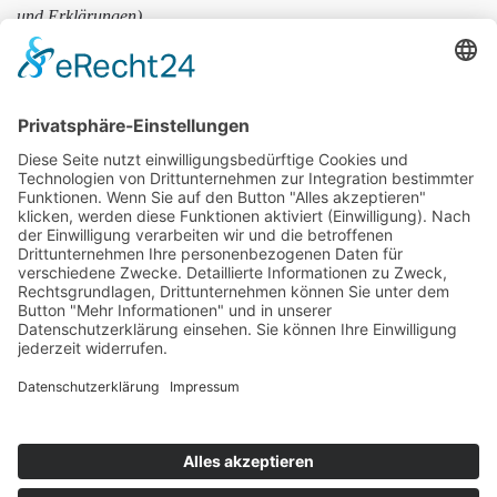
und Erklärungen)
Vorname
Nachname
E-Mail
Wir benötigen Ihre Zustimmung, um den reCaptcha v3-
Service zu laden!
Wir verwenden reCAPTCHA, um Ihre
eingegebenen Informationen zu überprüfen. Dieser Service kann
Daten zu Ihren Aktivitäten sammeln. Bitte
lesen Sie die Details durch
und
stimmen Sie der Nutzung des Service zu
, um fortzufahren.
Zum Newsletter anmelden