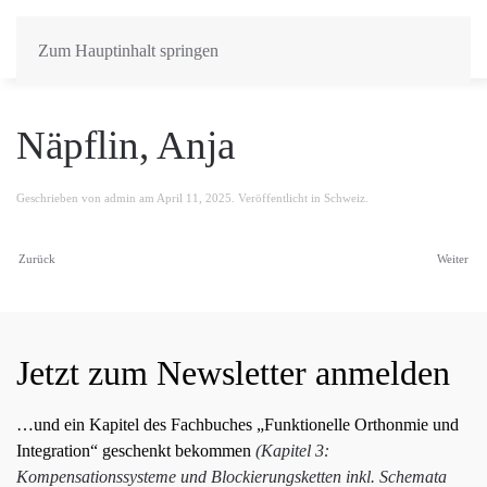
Zum Hauptinhalt springen
Näpflin, Anja
Geschrieben von
admin
am
April 11, 2025
. Veröffentlicht in
Schweiz
.
Zurück
Weiter
Jetzt zum Newsletter anmelden
…und ein Kapitel des Fachbuches „Funktionelle Orthonmie und
Integration“ geschenkt bekommen
(Kapitel 3:
Kompensationssysteme und Blockierungsketten inkl. Schemata