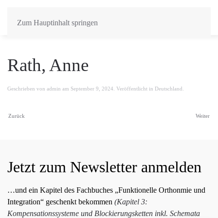
Zum Hauptinhalt springen
Rath, Anne
Geschrieben von
admin
am
September 9, 2024
. Veröffentlicht in
Deutschland
.
Zurück
Weiter
Jetzt zum Newsletter anmelden
…und ein Kapitel des Fachbuches „Funktionelle Orthonmie und
Integration“ geschenkt bekommen
(Kapitel 3:
Kompensationssysteme und Blockierungsketten inkl. Schemata