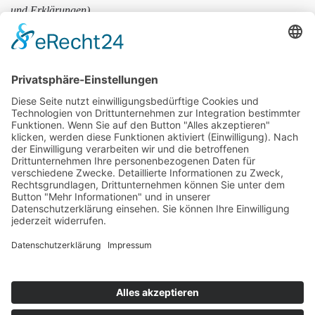
und Erklärungen)
Vorname
Nachname
E-Mail
Wir benötigen Ihre Zustimmung, um den reCaptcha v3-
Service zu laden!
Wir verwenden reCAPTCHA, um Ihre
eingegebenen Informationen zu überprüfen. Dieser Service kann
Daten zu Ihren Aktivitäten sammeln. Bitte
lesen Sie die Details durch
und
stimmen Sie der Nutzung des Service zu
, um fortzufahren.
Zum Newsletter anmelden