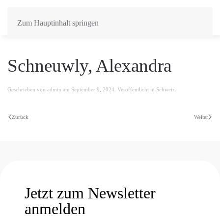
Zum Hauptinhalt springen
Schneuwly, Alexandra
Geschrieben von
admin
am
September 9, 2024
. Veröffentlicht in
Schweiz
.
Zurück
Weiter
Jetzt zum Newsletter
anmelden