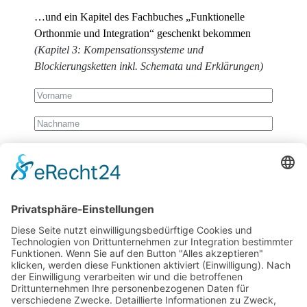
…und ein Kapitel des Fachbuches „Funktionelle
Orthonmie und Integration“ geschenkt bekommen
(Kapitel 3: Kompensationssysteme und
Blockierungsketten inkl. Schemata und Erklärungen)
Wir benötigen Ihre Zustimmung, um den
reCaptcha v3-Service zu laden!
Wir verwenden
reCAPTCHA, um Ihre eingegebenen Informationen zu
überprüfen. Dieser Service kann Daten zu Ihren
Aktivitäten sammeln. Bitte
lesen Sie die Details durch
und
stimmen Sie der Nutzung des Service zu
, um
fortzufahren.
Zum Newsletter anmelden