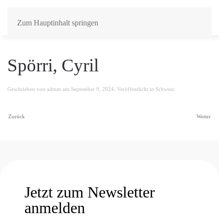
Zum Hauptinhalt springen
Spörri, Cyril
Geschrieben von
admin
am
September 9, 2024
. Veröffentlicht in
Schweiz
.
Zurück
Weiter
Jetzt zum Newsletter
anmelden