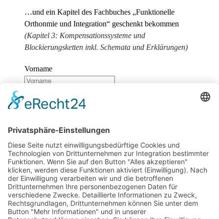
…und ein Kapitel des Fachbuches „Funktionelle
Orthonmie und Integration“ geschenkt bekommen
(Kapitel 3: Kompensationssysteme und
Blockierungsketten inkl. Schemata und Erklärungen)
Vorname
Nachname
E-Mail
Wir benötigen Ihre Zustimmung, um den
reCaptcha v3-Service zu laden!
Wir verwenden
reCAPTCHA, um Ihre eingegebenen Informationen zu
überprüfen. Dieser Service kann Daten zu Ihren
Aktivitäten sammeln. Bitte
lesen Sie die Details durch
und
stimmen Sie der Nutzung des Service zu
, um
fortzufahren.
Zum Newsletter anmelden