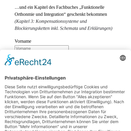
…und ein Kapitel des Fachbuches „Funktionelle
Orthonmie und Integration“ geschenkt bekommen
(Kapitel 3: Kompensationssysteme und
Blockierungsketten inkl. Schemata und Erklärungen)
Vorname
Nachname
E-Mail
Wir benötigen Ihre Zustimmung, um den
reCaptcha v3-Service zu laden!
Wir verwenden
reCAPTCHA, um Ihre eingegebenen Informationen zu
überprüfen. Dieser Service kann Daten zu Ihren
Aktivitäten sammeln. Bitte
lesen Sie die Details durch
und
stimmen Sie der Nutzung des Service zu
, um
fortzufahren.
Zum Newsletter anmelden