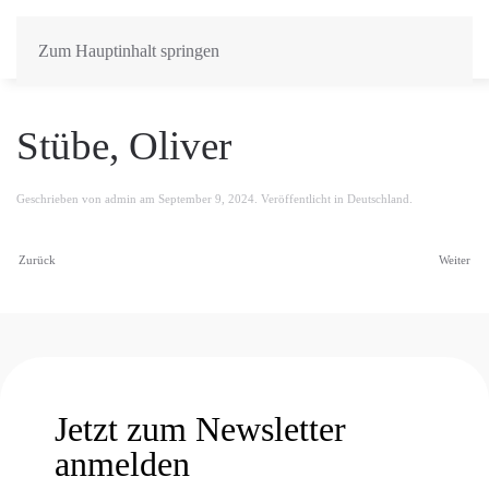
Zum Hauptinhalt springen
Stübe, Oliver
Geschrieben von
admin
am
September 9, 2024
. Veröffentlicht in
Deutschland
.
Zurück
Weiter
Jetzt zum Newsletter
anmelden