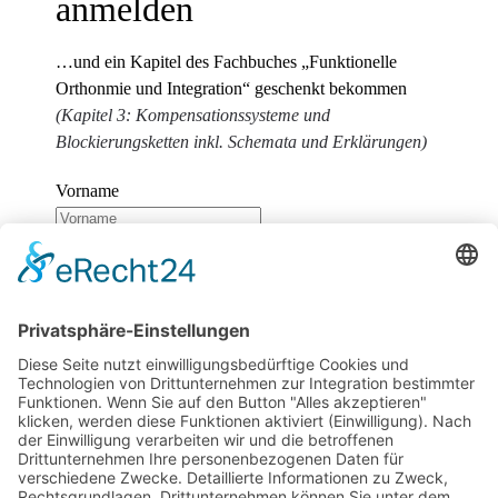
anmelden
…und ein Kapitel des Fachbuches „Funktionelle
Orthonmie und Integration“ geschenkt bekommen
(Kapitel 3: Kompensationssysteme und
Blockierungsketten inkl. Schemata und Erklärungen)
Vorname
Nachname
E-Mail
Wir benötigen Ihre Zustimmung, um den
reCaptcha v3-Service zu laden!
Wir verwenden
reCAPTCHA, um Ihre eingegebenen Informationen zu
überprüfen. Dieser Service kann Daten zu Ihren
Aktivitäten sammeln. Bitte
lesen Sie die Details durch
und
stimmen Sie der Nutzung des Service zu
, um
fortzufahren.