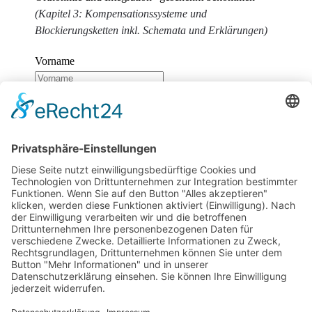
(Kapitel 3: Kompensationssysteme und
Blockierungsketten inkl. Schemata und Erklärungen)
Vorname
Nachname
E-Mail
Wir benötigen Ihre Zustimmung, um den
reCaptcha v3-Service zu laden!
Wir verwenden
reCAPTCHA, um Ihre eingegebenen Informationen zu
überprüfen. Dieser Service kann Daten zu Ihren
Aktivitäten sammeln. Bitte
lesen Sie die Details durch
und
stimmen Sie der Nutzung des Service zu
, um
fortzufahren.
Zum Newsletter anmelden