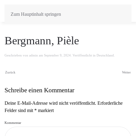
Zum Hauptinhalt springen
Bergmann, Pièle
Geschrieben von
admin
am
September 9, 2024
. Veröffentlicht in
Deutschland
.
Zurück
Weiter
Schreibe einen Kommentar
Deine E-Mail-Adresse wird nicht veröffentlicht. Erforderliche
Felder sind mit
*
markiert
Kommentar