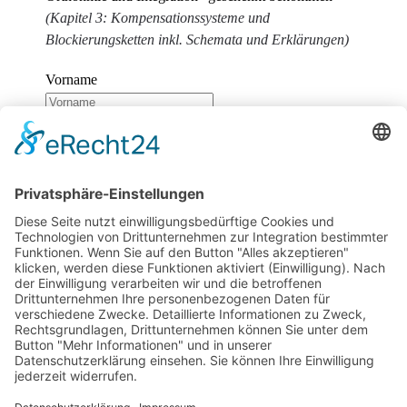
(Kapitel 3: Kompensationssysteme und
Blockierungsketten inkl. Schemata und Erklärungen)
Vorname
Nachname
E-Mail
Wir benötigen Ihre Zustimmung, um den
reCaptcha v3-Service zu laden!
Wir verwenden
reCAPTCHA, um Ihre eingegebenen Informationen zu
überprüfen. Dieser Service kann Daten zu Ihren
Aktivitäten sammeln. Bitte
lesen Sie die Details durch
und
stimmen Sie der Nutzung des Service zu
, um
fortzufahren.
Zum Newsletter anmelden