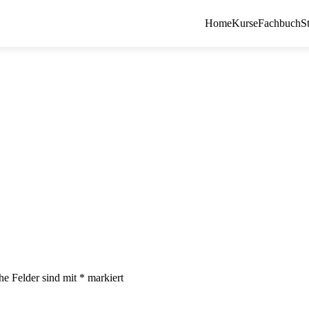
Home
Kurse
Fachbuch
S
che Felder sind mit
*
markiert