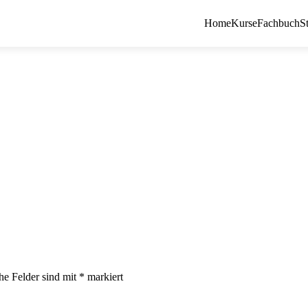
Home
Kurse
Fachbuch
S
che Felder sind mit
*
markiert