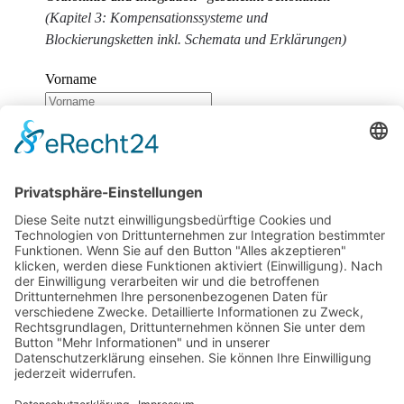
(Kapitel 3: Kompensationssysteme und
Blockierungsketten inkl. Schemata und Erklärungen)
Vorname
Nachname
E-Mail
Wir benötigen Ihre Zustimmung, um den
reCaptcha v3-Service zu laden!
Wir verwenden
reCAPTCHA, um Ihre eingegebenen Informationen zu
überprüfen. Dieser Service kann Daten zu Ihren
Aktivitäten sammeln. Bitte
lesen Sie die Details durch
und
stimmen Sie der Nutzung des Service zu
, um
fortzufahren.
Zum Newsletter anmelden