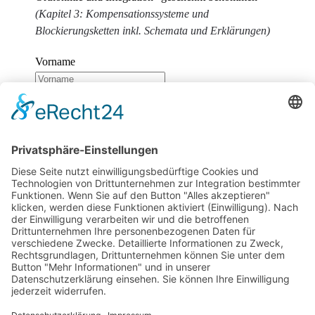
(Kapitel 3: Kompensationssysteme und
Blockierungsketten inkl. Schemata und Erklärungen)
Vorname
Nachname
E-Mail
Wir benötigen Ihre Zustimmung, um den
reCaptcha v3-Service zu laden!
Wir verwenden
reCAPTCHA, um Ihre eingegebenen Informationen zu
überprüfen. Dieser Service kann Daten zu Ihren
Aktivitäten sammeln. Bitte
lesen Sie die Details durch
und
stimmen Sie der Nutzung des Service zu
, um
fortzufahren.
Zum Newsletter anmelden