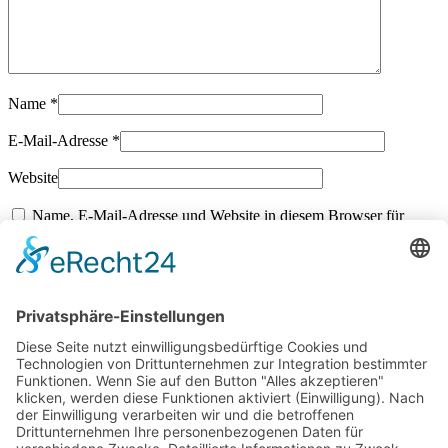
Name
*
E-Mail-Adresse
*
Website
Name, E-Mail-Adresse und Website in diesem Browser für
meinen nächsten Kommentar speichern.
Kommentar abschicken
Jetzt zum Newsletter anmelden
…und ein Kapitel des Fachbuches „Funktionelle Orthonmie und
Integration“ geschenkt bekommen
(Kapitel 3:
Kompensationssysteme und Blockierungsketten inkl. Schemata und
Erklärungen)
Vorname