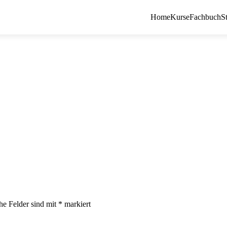
Home
Kurse
Fachbuch
S
che Felder sind mit
*
markiert