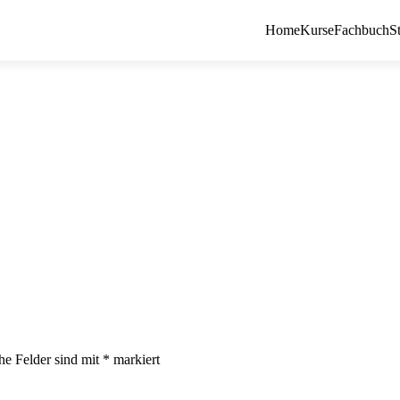
Home
Kurse
Fachbuch
S
che Felder sind mit
*
markiert