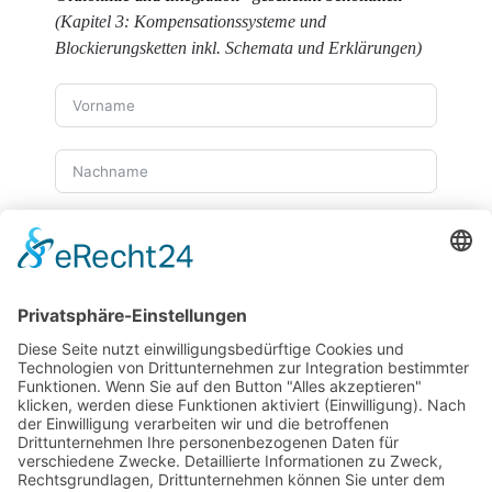
(Kapitel 3: Kompensationssysteme und
Blockierungsketten inkl. Schemata und Erklärungen)
Wir benötigen Ihre Zustimmung, um den
reCaptcha v3-Service zu laden!
Wir verwenden
reCAPTCHA, um Ihre eingegebenen Informationen zu
überprüfen. Dieser Service kann Daten zu Ihren
Aktivitäten sammeln. Bitte
lesen Sie die Details durch
und
stimmen Sie der Nutzung des Service zu
, um
fortzufahren.
Zum Newsletter anmelden