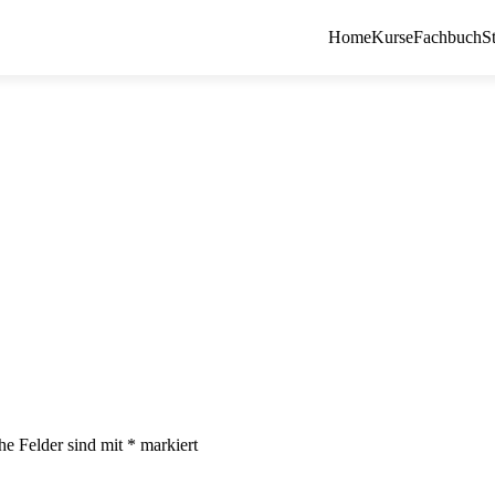
Home
Kurse
Fachbuch
S
che Felder sind mit
*
markiert