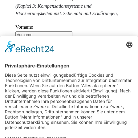
(Kapitel 3: Kompensationssysteme und
Blockierungsketten inkl. Schemata und Erklärungen)
Vorname
Nachname
E-Mail
Wir benötigen Ihre Zustimmung, um den
reCaptcha v3-Service zu laden!
Wir verwenden
reCAPTCHA, um Ihre eingegebenen Informationen zu
überprüfen. Dieser Service kann Daten zu Ihren
Aktivitäten sammeln. Bitte
lesen Sie die Details durch
und
stimmen Sie der Nutzung des Service zu
, um
fortzufahren.
Zum Newsletter anmelden