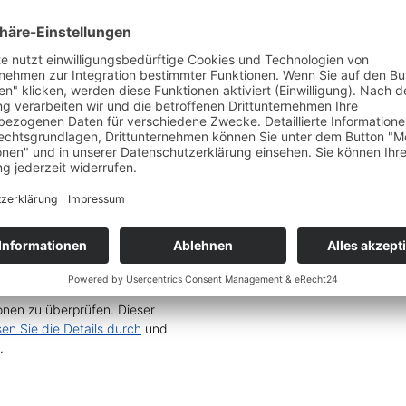
en
 und Integration“ geschenkt
ungsketten inkl. Schemata und
Service zu laden!
Wir
nen zu überprüfen. Dieser
sen Sie die Details durch
und
.