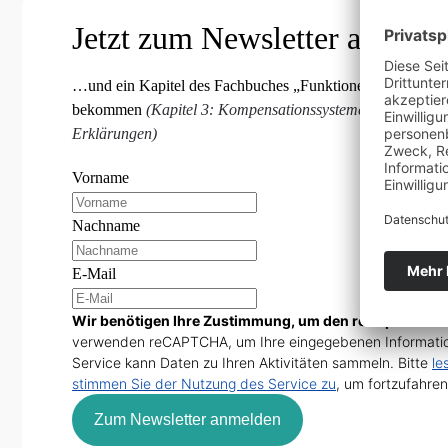
Jetzt zum Newsletter anmeld
…und ein Kapitel des Fachbuches „Funktionelle Orthonmie
bekommen
(Kapitel 3: Kompensationssysteme und Blockier
Erklärungen)
Vorname
Nachname
E-Mail
Wir benötigen Ihre Zustimmung, um den reCaptcha v3-
verwenden reCAPTCHA, um Ihre eingegebenen Informatio
Service kann Daten zu Ihren Aktivitäten sammeln. Bitte
le
stimmen Sie der Nutzung des Service zu
, um fortzufahren
Zum Newsletter anmelden