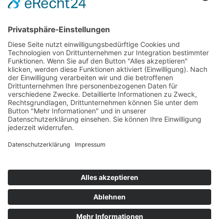
Vorname
Nachname
E-Mail
Wir benötigen Ihre Zustimmung, um den reCaptcha v3-
Service zu laden!
Wir verwenden reCAPTCHA, um Ihre
eingegebenen Informationen zu überprüfen. Dieser Service kann
Daten zu Ihren Aktivitäten sammeln. Bitte
lesen Sie die Details durch
und
stimmen Sie der Nutzung des Service zu
, um fortzufahren.
Zum Newsletter anmelden
Impressum
|
Datenschutz
|
Login für Teilnehmer/in
® 2024-2026 Ausbildungsinstitut für FOI GbR