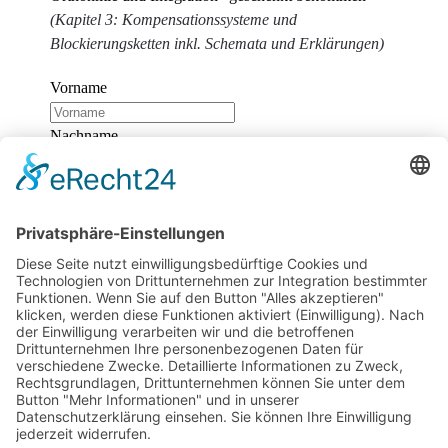
(Kapitel 3: Kompensationssysteme und
Blockierungsketten inkl. Schemata und Erklärungen)
Vorname
Nachname
E-Mail
Wir benötigen Ihre Zustimmung, um den
reCaptcha v3-Service zu laden!
Wir verwenden
reCAPTCHA, um Ihre eingegebenen Informationen zu
überprüfen. Dieser Service kann Daten zu Ihren
Aktivitäten sammeln. Bitte
lesen Sie die Details durch
und
stimmen Sie der Nutzung des Service zu
, um
fortzufahren.
Zum Newsletter anmelden