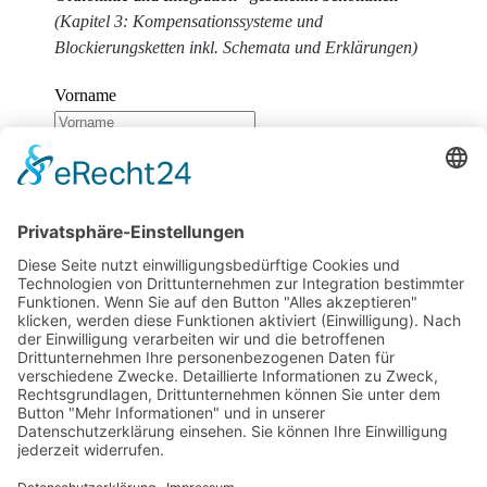
(Kapitel 3: Kompensationssysteme und
Blockierungsketten inkl. Schemata und Erklärungen)
Vorname
Nachname
E-Mail
Wir benötigen Ihre Zustimmung, um den
reCaptcha v3-Service zu laden!
Wir verwenden
reCAPTCHA, um Ihre eingegebenen Informationen zu
überprüfen. Dieser Service kann Daten zu Ihren
Aktivitäten sammeln. Bitte
lesen Sie die Details durch
und
stimmen Sie der Nutzung des Service zu
, um
fortzufahren.
Zum Newsletter anmelden