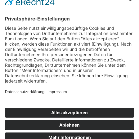
Vorname
Nachname
E-Mail
Wir benötigen Ihre Zustimmung, um den reCaptcha v3-
Service zu laden!
Wir verwenden reCAPTCHA, um Ihre
eingegebenen Informationen zu überprüfen. Dieser Service kann
Daten zu Ihren Aktivitäten sammeln. Bitte
lesen Sie die Details durch
und
stimmen Sie der Nutzung des Service zu
, um fortzufahren.
Zum Newsletter anmelden
Impressum
|
Datenschutz
|
Login für Teilnehmer/in
® 2024-2026 Ausbildungsinstitut für FOI GbR